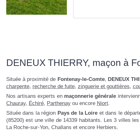
DENEUX THIERRY, maçon à Fo
Située à proximité de
Fontenay-le-Comte
,
DENEUX TH
charpente
,
recherche de fuite
,
zinguerie et gouttières
,
co
Nos artisans experts en
maçonnerie générale
intervie
Chauray
,
Échiré
,
Parthenay
ou encore
Niort
.
Située dans la région
Pays de la Loire
et dans le dépar
(85200) est une ville de 14339 habitants. Les 3 villes l
La Roche-sur-Yon, Challans et encore Herbiers.