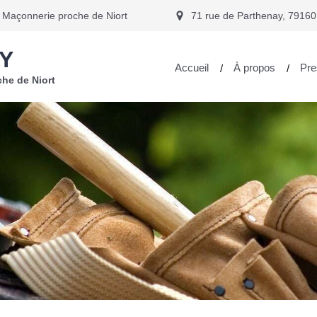
Maçonnerie proche de Niort
71 rue de Parthenay, 79160
Y
Accueil
À propos
Pre
he de Niort