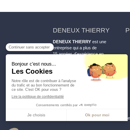
DENEUX THIERRY
P
DENEUX THIERRY
est une
entreprise qui a plus de
15 années d'expérience en
couverture Zinguerie
Maçonnerie
: zinguerie et
gouttières, couverture, charpente,
maçonnerie, générale,
recherche de fuite.
Fièrement certifié
Artisan
.
©2022 DENEUX THIERRY - Couverture 