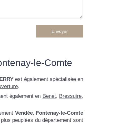
Envoyer
ntenay-le-Comte
IERRY
est également spécialisée en
uverture
.
nnent également en
Benet
,
Bressuire
,
tement
Vendée
,
Fontenay-le-Comte
es plus peuplées du département sont