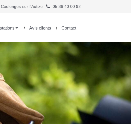
 Coulonges-sur-l'Autize
05 36 40 00 92
stations
Avis clients
Contact